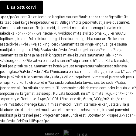
Lisa ostukorvi
<p></p>Saunam?ts on ideaalne kingitus saunas?brale!<br /><br />?ige viltm?ts
kaitseb pead k?rge temperatuuri eest. Sellega v?ldite peap??ritust ja iiveldustunnet.
Samuti hoiab saunam?ts juukseid, et need ei muutuks kuumaga kuivaks ning
rabedaks.<br /><br />Kvaliteetne kuivvilditud m?ts s?ilitab oma kuju, ei muutu
topiliseks, imab h?sti niiskust ning ei lase kuuma ligi. Hea saunam?ts kestab
aastaid!<br /><br />Vajad kingiideed? Saunam?ts on vinge kingitus igale sauna
nautijale misiganes t?htp?evaks.<br /><br /><strong>Ilusate v?rviliste ?itega
saunam?ts on kena ja naiselik kingitus m?nele kaunile saunanautijale. <br />
</strong><br />?ite vahva on talvel saunam?tsiga lumme h?pata. Keha karastub,
kuid pea p?sib selge. Saunam?ts hoiab j?rsust temperatuurivahetusest tuleneva
pearingluse ?ra!<br /><br />Ka t?nnisauna on hea minna m?tsiga, nii ei saa k?rvad k?
lma ja s??sk ei tule purema.<br /><br />Vill on isepuhastuv materjal ja otseselt pesu
ei vaja, kuid kui tuleb ette, et m?tsi siiski puhastada tarvis, siis tee seda k?sitsi,
jaheda vee all, ?ra sikuta ega venita! Tugevamate plekkide eemaldamiseks kasuta villa?
ampooni v?i kergemat lasteseepi. Kuivata laotatult, nii s?ilib m?tsi kuju.<br /><br />
<span style="font-size: 14px;">100% t?isvillane riie, 6mm, 800g/m2.<br /><br
/>Valmistatud n?eltega kuivviltimise meetodil. Valmistamisel ei kahjustata villa ja
kiudude struktuuri - need muutuvad elastsemaks, kohevamaks, imavad paremini
niiskust ja kaitsevad pead k?rgete temperatuuride eest. Soovitav on k?sipesu.</span>
<br /><br />H?va leili!<p></p>
Tilda
Made on