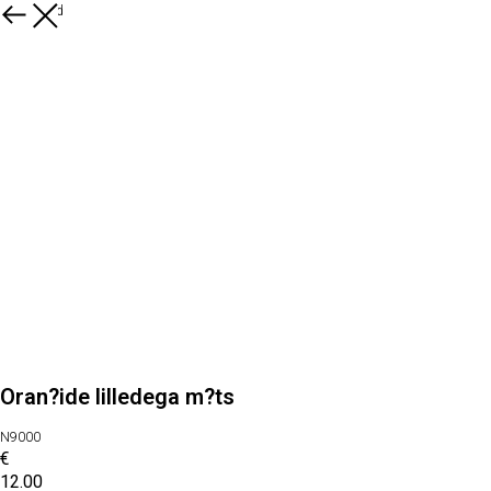
Kõik tooted
Oran?ide lilledega m?ts
N9000
€
12.00