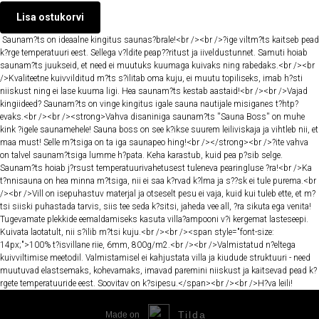
Lisa ostukorvi
Saunam?ts on ideaalne kingitus saunas?brale!<br /><br />?ige viltm?ts kaitseb pead
k?rge temperatuuri eest. Sellega v?ldite peap??ritust ja iiveldustunnet. Samuti hoiab
saunam?ts juukseid, et need ei muutuks kuumaga kuivaks ning rabedaks.<br /><br
/>Kvaliteetne kuivvilditud m?ts s?ilitab oma kuju, ei muutu topiliseks, imab h?sti
niiskust ning ei lase kuuma ligi. Hea saunam?ts kestab aastaid!<br /><br />Vajad
kingiideed? Saunam?ts on vinge kingitus igale sauna nautijale misiganes t?htp?
evaks.<br /><br /><strong>Vahva disaniniga saunam?ts ''Sauna Boss'' on muhe
kink ?igele saunamehele! Sauna boss on see k?ikse suurem leiliviskaja ja vihtleb nii, et
maa must! Selle m?tsiga on ta iga saunapeo hing!<br /></strong><br />?ite vahva
on talvel saunam?tsiga lumme h?pata. Keha karastub, kuid pea p?sib selge.
Saunam?ts hoiab j?rsust temperatuurivahetusest tuleneva pearingluse ?ra!<br />Ka
t?nnisauna on hea minna m?tsiga, nii ei saa k?rvad k?lma ja s??sk ei tule purema.<br
/><br />Vill on isepuhastuv materjal ja otseselt pesu ei vaja, kuid kui tuleb ette, et m?
tsi siiski puhastada tarvis, siis tee seda k?sitsi, jaheda vee all, ?ra sikuta ega venita!
Tugevamate plekkide eemaldamiseks kasuta villa?ampooni v?i kergemat lasteseepi.
Kuivata laotatult, nii s?ilib m?tsi kuju.<br /><br /><span style="font-size:
14px;">100% t?isvillane riie, 6mm, 800g/m2.<br /><br />Valmistatud n?eltega
kuivviltimise meetodil. Valmistamisel ei kahjustata villa ja kiudude struktuuri - need
muutuvad elastsemaks, kohevamaks, imavad paremini niiskust ja kaitsevad pead k?
rgete temperatuuride eest. Soovitav on k?sipesu.</span><br /><br />H?va leili!
Tilda
Made on