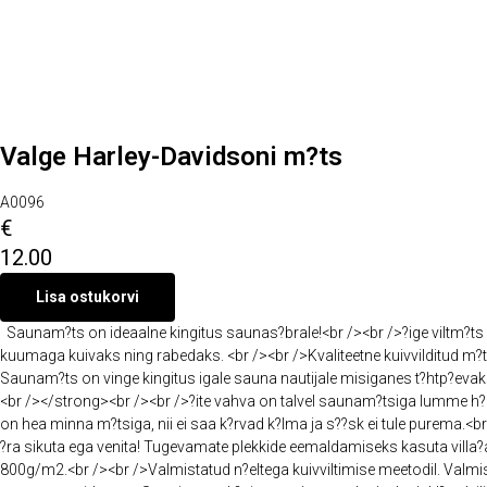
Valge Harley-Davidsoni m?ts
A0096
€
12.00
Lisa ostukorvi
Saunam?ts on ideaalne kingitus saunas?brale!<br /><br />?ige viltm?ts k
kuumaga kuivaks ning rabedaks. <br /><br />Kvaliteetne kuivvilditud m?ts
Saunam?ts on vinge kingitus igale sauna nautijale misiganes t?htp?ev
<br /></strong><br /><br />?ite vahva on talvel saunam?tsiga lumme h?p
on hea minna m?tsiga, nii ei saa k?rvad k?lma ja s??sk ei tule purema.<br />
?ra sikuta ega venita! Tugevamate plekkide eemaldamiseks kasuta villa?amp
800g/m2.<br /><br />Valmistatud n?eltega kuivviltimise meetodil. Valmis