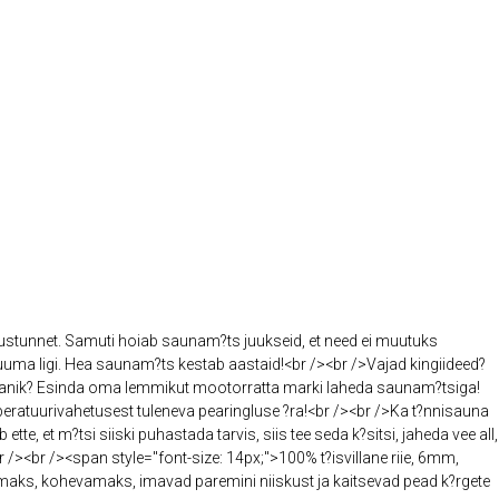
eldustunnet. Samuti hoiab saunam?ts juukseid, et need ei muutuks
 kuuma ligi. Hea saunam?ts kestab aastaid!<br /><br />Vajad kingiideed?
iomanik? Esinda oma lemmikut mootorratta marki laheda saunam?tsiga!
eratuurivahetusest tuleneva pearingluse ?ra!<br /><br />Ka t?nnisauna
tte, et m?tsi siiski puhastada tarvis, siis tee seda k?sitsi, jaheda vee all,
r /><br /><span style="font-size: 14px;">100% t?isvillane riie, 6mm,
semaks, kohevamaks, imavad paremini niiskust ja kaitsevad pead k?rgete