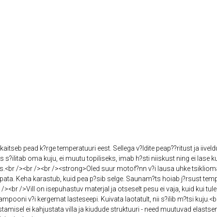
aitseb pead k?rge temperatuuri eest. Sellega v?ldite peap??ritust ja iiv
 s?ilitab oma kuju, ei muutu topiliseks, imab h?sti niiskust ning ei lase
aks.<br /><br /><br /><strong>Oled suur motof?nn v?i lausa uhke tsikl
ata. Keha karastub, kuid pea p?sib selge. Saunam?ts hoiab j?rsust temp
<br />Vill on isepuhastuv materjal ja otseselt pesu ei vaja, kuid kui tuleb e
ooni v?i kergemat lasteseepi. Kuivata laotatult, nii s?ilib m?tsi kuju.<b
tamisel ei kahjustata villa ja kiudude struktuuri - need muutuvad elast