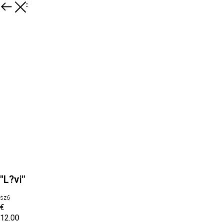
Kõik tooted
''L?vi''
sz6
€
12.00