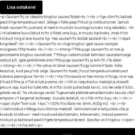
Lisa ostukorvi
<p>Saunam?ts on ideaalne kingitus saunas?brale!<br /><br />?ige viltm?ts kaitseb
pead k?rge temperatuuri eest. Sellega v?ldite peap??ritust ja iiveldustunnet. Samuti
hoiab saunam?ts juukseid, et need ei muutuks kuumaga kuivaks ning rabedaks. <br
/>Kvaliteetne kuivvilditud m?ts s?ilitab oma kuju, ei muutu topiliseks, imab h?sti
niiskust ning ei lase kuuma ligi. Hea saunam?ts kestab aastaid!<br /><br />Vajad
kingiideed? <br /><br />Saunam?ts on vinge kingitus igale sauna nautijale
misiganes t?htp?evaks.<br /><br /><strong>T?htkujuga saunam?ts on tore ja
personaalne kingitus saunalisele. T?htkuju iseloomustab kelmikas saunatamisega
seotud pilt. Igale pereliikmele oma t?htkujuga saunam?ts ja leiliv?tt v?ib alata!
</strong><br /><br />?ite vahva on talvel saunam?tsiga lumme h?pata. Keha
karastub, kuid pea p?sib selge. Saunam?ts hoiab j?rsust temperatuurivahetusest
tuleneva pearingluse ?ra!<br /><br />Ka t?nnisauna on hea minna m?tsiga, nii ei saa
k?rvad k?lma ja s??sk ei tule purema.<br />Vill on isepuhastuv materjal ja otseselt
pesu ei vaja, kuid kui tuleb ette, et m?tsi siiski puhastada tarvis, siis tee seda k?sitsi,
jaheda vee all, ?ra sikuta ega venita! Tugevamate plekkide eemaldamiseks kasuta villa?
ampooni v?i kergemat lasteseepi. Kuivata laotatult, nii s?ilib m?tsi kuju.<br /><br />
<span style="font-size: 14px;">100% t?isvillane riie, 6mm, 800g/m2. <br /><br
/>Valmistatud n?eltega kuivviltimise meetodil. Valmistamisel ei kahjustata villa ja
kiudude struktuuri - need muutuvad elastsemaks, kohevamaks, imavad paremini
niiskust ja kaitsevad pead k?rgete temperatuuride eest. Soovitav on k?sipesu.</span>
<br /><br />H?va leili!</p>