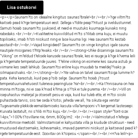
Lisa ostukorvi
<p></p>Saunam?ts on ideaalne kingitus saunas?brale!<br /><br />?ige viltm?ts
kaitseb pead k?rge temperatuuri eest. Sellega v?ldite peap??ritust ja iiveldustunnet.
Samuti hoiab saunam?ts juukseid, et need ei muutuks kuumaga kuivaks ning
rabedaks.<br /><br />Kvaliteetne kuivvilditud m?ts s?ilitab oma kuju, ei muutu
topiliseks, imab h?sti niiskust ning ei lase kuuma ligi. Hea saunam?ts kestab
aastaid!<br /><br />Vajad kingiideed? Saunam?ts on vinge kingitus igale sauna
nautijale misiganes t?htp?evaks.<br /><br /><strong>Uhke disaniniga saunam?ts
''Viking'' on m?eldud t?elisele karusele saunas?brale, kes ei rauge ja k?ige k?vema leili
ja k?rgemate temperatuuride juures. T?eline viiking on esimene kes sauna astub ja
viimane kes sealt lahkub. Saunam?tsi eriline kuju muudab ta meeldej??vaks ja
silmapaistvaks.<br /></strong><br />?ite vahva on talvel saunam?tsiga lumme h?
pata. Keha karastub, kuid pea p?sib selge. Saunam?ts hoiab j?rsust
temperatuurivahetusest tuleneva pearingluse ?ra!<br /><br />Ka t?nnisauna on hea
minna m?tsiga, nii ei saa k?rvad k?lma ja s??sk ei tule purema.<br /><br />Vill on
isepuhastuv materjal ja otseselt pesu ei vaja, kuid kui tuleb ette, et m?tsi siiski
puhastada tarvis, siis tee seda k?sitsi, jaheda vee all, ?ra sikuta ega venita!
Tugevamate plekkide eemaldamiseks kasuta villa?ampooni v?i kergemat lasteseepi.
Kuivata laotatult, nii s?ilib m?tsi kuju.<br /><br /><br /><span style="font-size:
14px;">100% t?isvillane riie, 6mm, 800g/m2. <br /><br />Valmistatud n?eltega
kuivviltimise meetodil. Valmistamisel ei kahjustata villa ja kiudude struktuuri - need
muutuvad elastsemaks, kohevamaks, imavad paremini niiskust ja kaitsevad pead k?
rgete temperatuuride eest. Soovitav on k?sipesu.</span><br /><br />H?va leili!<p>