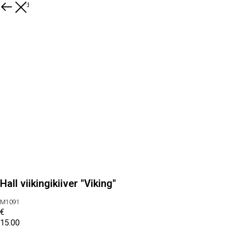
Kõik tooted
Hall viikingikiiver ''Viking''
M1091
€
15.00